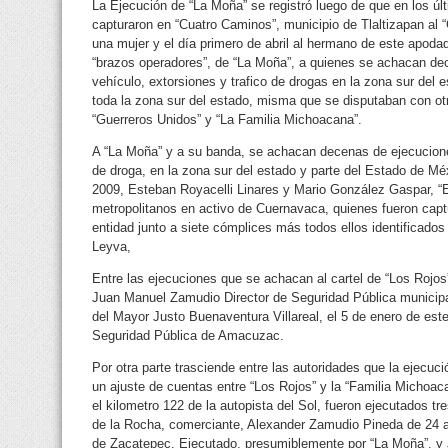
La Ejecución de “La Moña” se registró luego de que en los últ
capturaron en “Cuatro Caminos”, municipio de Tlaltizapan al “
una mujer y el día primero de abril al hermano de este apod
“brazos operadores”, de “La Moña”, a quienes se achacan de
vehículo, extorsiones y trafico de drogas en la zona sur del es
toda la zona sur del estado, misma que se disputaban con o
“Guerreros Unidos” y “La Familia Michoacana”.
A “La Moña” y a su banda, se achacan decenas de ejecuciones
de droga, en la zona sur del estado y parte del Estado de Mé
2009, Esteban Royacelli Linares y Mario González Gaspar, “E
metropolitanos en activo de Cuernavaca, quienes fueron capt
entidad junto a siete cómplices más todos ellos identificados
Leyva,
Entre las ejecuciones que se achacan al cartel de “Los Rojo
Juan Manuel Zamudio Director de Seguridad Pública municipa
del Mayor Justo Buenaventura Villareal, el 5 de enero de est
Seguridad Pública de Amacuzac.
Por otra parte trasciende entre las autoridades que la ejecu
un ajuste de cuentas entre “Los Rojos” y la “Familia Michoa
el kilometro 122 de la autopista del Sol, fueron ejecutados 
de la Rocha, comerciante, Alexander Zamudio Pineda de 24 añ
de Zacatepec, Ejecutado, presumiblemente por “La Moña”, y J