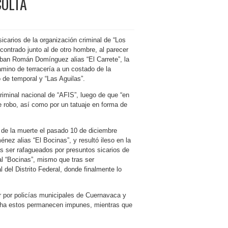
COLTA
icarios de la organización criminal de “Los
contrado junto al de otro hombre, al parecer
ban Román Domínguez alias “El Carrete”, la
mino de terracería a un costado de la
 de temporal y “Las Aguilas”.
riminal nacional de “AFIS”, luego de que “en
e robo, así como por un tatuaje en forma de
de la muerte el pasado 10 de diciembre
ez alias “El Bocinas”, y resultó ileso en la
ras ser rafagueados por presuntos sicarios de
al “Bocinas”, mismo que tras ser
l del Distrito Federal, donde finalmente lo
r por policías municipales de Cuernavaca y
fecha estos permanecen impunes, mientras que