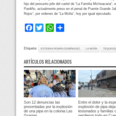
hijo del presunto jefe del cartel de “La Familia Michoacana”, 
Pardiño, actualmente preso en el penal de Puente Grande Ja
Rojos”, por ordenes de “La Moña”, hoy por igual ejecutado.
Facebook
Twitter
WhatsApp
Compartir
Etiqueta:
ESTEBAN ROMÁN DOMÍNGUEZ
LA MOÑA
TEQUESQ
ARTÍCULOS RELACIONADOS
Son 12 denuncias las
Entre el dolor y la esp
presentadas por la explosión
explosión de pipa deja
de una pipa en la colonia Las
lesionados y familias 
Granjas
perdieron todo en Cu