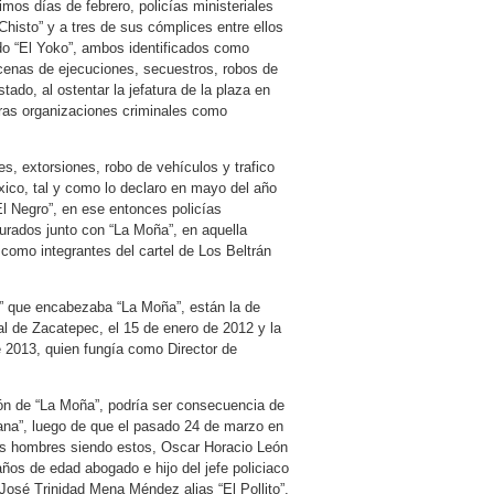
imos días de febrero, policías ministeriales
Chisto” y a tres de sus cómplices entre ellos
ado “El Yoko”, ambos identificados como
cenas de ejecuciones, secuestros, robos de
tado, al ostentar la jefatura de la plaza en
tras organizaciones criminales como
, extorsiones, robo de vehículos y trafico
xico, tal y como lo declaro en mayo del año
l Negro”, en ese entonces policías
urados junto con “La Moña”, en aquella
 como integrantes del cartel de Los Beltrán
s” que encabezaba “La Moña”, están la de
l de Zacatepec, el 15 de enero de 2012 y la
e 2013, quien fungía como Director de
ción de “La Moña”, podría ser consecuencia de
cana”, luego de que el pasado 24 de marzo en
tres hombres siendo estos, Oscar Horacio León
os de edad abogado e hijo del jefe policiaco
osé Trinidad Mena Méndez alias “El Pollito”,