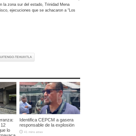
en la zona sur del estado, Trinidad Mena
lisco, ejecuciones que se achacaron a “Los
UITENGO-TEHUIXTLA
eranza:
Identifica CEPCM a gasera
 12
responsable de la explosión
que lo
41 mins atras
ernavaca