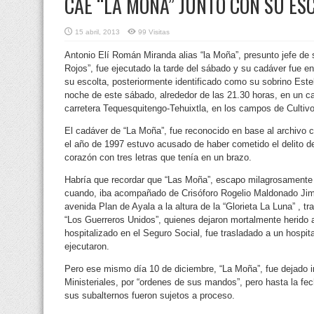
CAE “LA MOÑA” JUNTO CON SU ES
15 abril, 2013
99 Visitas
Antonio Elí Román Miranda alias “la Moña”, presunto jefe de s
Rojos”, fue ejecutado la tarde del sábado y su cadáver fue en
su escolta,
posteriormente identificado como su sobrino Este
noche de este sábado, alrededor de las 21.30 horas, en un ca
carretera Tequesquitengo-Tehuixtla, en los campos de Cultivo
El cadáver de “La Moña”, fue reconocido en base al archivo c
el año de 1997 estuvo acusado de haber cometido el delito d
corazón con tres letras que tenía en un brazo.
Habría que recordar que “Las Moña”, escapo milagrosamente 
cuando, iba acompañado de Crisóforo Rogelio Maldonado Jimén
avenida Plan de Ayala a la altura de la “Glorieta La Luna” , t
“Los Guerreros Unidos”, quienes dejaron mortalmente herido 
hospitalizado en el Seguro Social, fue trasladado a un hospita
ejecutaron.
Pero ese mismo día 10 de diciembre, “La Moña”, fue dejado i
Ministeriales, por “ordenes de sus mandos”, pero hasta la 
sus subalternos fueron sujetos a proceso.