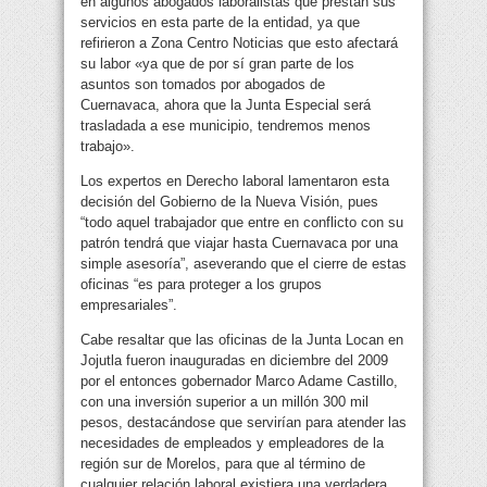
en algunos abogados laboralistas que prestan sus
servicios en esta parte de la entidad, ya que
refirieron a Zona Centro Noticias que esto afectará
su labor «ya que de por sí gran parte de los
asuntos son tomados por abogados de
Cuernavaca, ahora que la Junta Especial será
trasladada a ese municipio, tendremos menos
trabajo».
Los expertos en Derecho laboral lamentaron esta
decisión del Gobierno de la Nueva Visión, pues
“todo aquel trabajador que entre en conflicto con su
patrón tendrá que viajar hasta Cuernavaca por una
simple asesoría”, aseverando que el cierre de estas
oficinas “es para proteger a los grupos
empresariales”.
Cabe resaltar que las oficinas de la Junta Locan en
Jojutla fueron inauguradas en diciembre del 2009
por el entonces gobernador Marco Adame Castillo,
con una inversión superior a un millón 300 mil
pesos, destacándose que servirían para atender las
necesidades de empleados y empleadores de la
región sur de Morelos, para que al término de
cualquier relación laboral existiera una verdadera