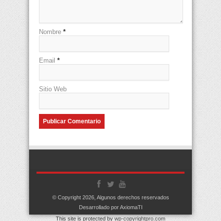
Nombre
*
Email
*
Sitio Web
© Copyright 2026, Algunos derechos reservados
Desarrollado por AxiomaTI
This site is protected by
wp-copyrightpro.com