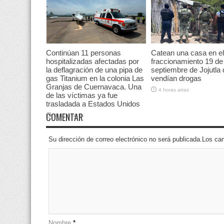
Continúan 11 personas
Catean una casa en el
hospitalizadas afectadas por
fraccionamiento 19 de
la deflagración de una pipa de
septiembre de Jojutla
gas Titanium en la colonia Las
vendían drogas
Granjas de Cuernavaca. Una
4 horas atras
de las víctimas ya fue
trasladada a Estados Unidos
COMENTAR
4 horas atras
Su dirección de correo electrónico no será publicada.Los 
Nombre
*