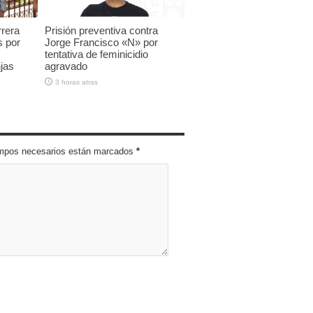
rrera
Prisión preventiva contra
s por
Jorge Francisco «N» por
tentativa de feminicidio
jas
agravado
3 horas atras
campos necesarios están marcados
*