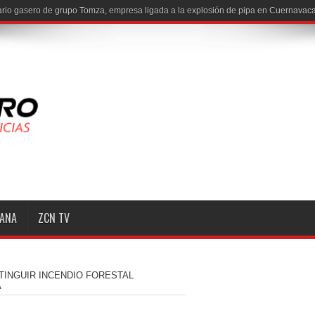
io gasero de grupo Tomza, empresa ligada a la explosión de pipa en Cuernavaca
MANA
ZCN TV
TINGUIR INCENDIO FORESTAL
A