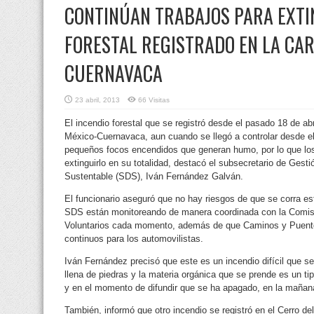
CONTINÚAN TRABAJOS PARA EXTI
FORESTAL REGISTRADO EN LA CA
CUERNAVACA
23 abril, 2013
66 Visitas
El incendio forestal que se registró desde el pasado 18 de abri
México-Cuernavaca, aun cuando se llegó a controlar desde el
pequeños focos encendidos que generan humo, por lo que los 
extinguirlo en su totalidad, destacó el subsecretario de Gesti
Sustentable (SDS), Iván Fernández Galván.
El funcionario aseguró que no hay riesgos de que se corra est
SDS están monitoreando de manera coordinada con la Comi
Voluntarios cada momento, además de que Caminos y Puent
continuos para los automovilistas.
Iván Fernández precisó que este es un incendio difícil que s
llena de piedras y la materia orgánica que se prende es un ti
y en el momento de difundir que se ha apagado, en la mañana
También, informó que otro incendio se registró en el Cerro d