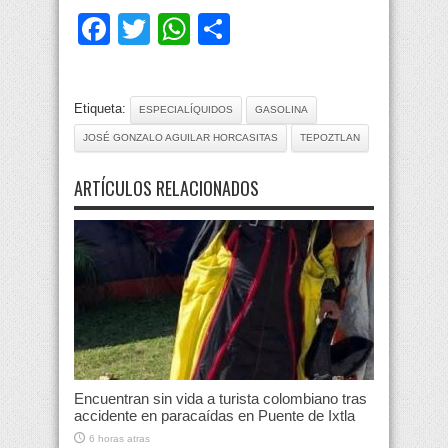
Facebook
Twitter
WhatsApp
Compartir
Etiqueta:
ESPECIALÍQUIDOS
GASOLINA
JOSÉ GONZALO AGUILAR HORCASITAS
TEPOZTLAN
ARTÍCULOS RELACIONADOS
Encuentran sin vida a turista colombiano tras
accidente en paracaídas en Puente de Ixtla
6 horas atras