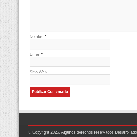
Nombre
*
Email
*
Sitio Web
© Copyright 2026, Algunos derechos reservados
Desarrollad