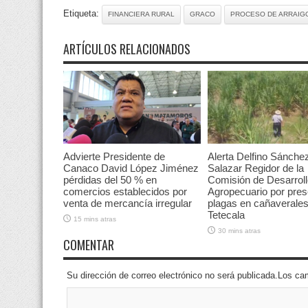
Etiqueta:
FINANCIERA RURAL
GRACO
PROCESO DE ARRAIG
ARTÍCULOS RELACIONADOS
Advierte Presidente de
Alerta Delfino Sánche
Canaco David López Jiménez
Salazar Regidor de la
pérdidas del 50 % en
Comisión de Desarrol
comercios establecidos por
Agropecuario por pres
venta de mercancía irregular
plagas en cañaverale
Tetecala
15 mins atras
30 mins atras
COMENTAR
Su dirección de correo electrónico no será publicada.Los 