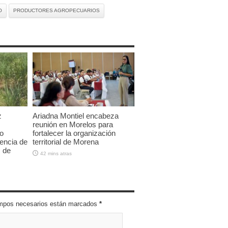
O
PRODUCTORES AGROPECUARIOS
z
Ariadna Montiel encabeza
reunión en Morelos para
lo
fortalecer la organización
encia de
territorial de Morena
s de
42 mins atras
campos necesarios están marcados
*