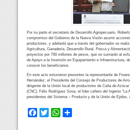
Por su parte el secretario de Desarrollo Agropecuario, Rober
compromiso del Gobierno de la Nueva Visión asumir acciones q
productores, y adelantó que a través del gobernador se realiz
Agricultura, Ganadería, Desarrollo Rural, Pesca y Alimentac
proyectos por 700 millones de pesos, que se sumarán al esf
de Apoyo a la Inversión en Equipamiento e Infraestructura, d
conocer los beneficiarios.
En este acto estuvieron presentes la representante de Finan
Hernández; el Presidente del Consejo de Productores de Arro
dirigente de la Unión local de productores de Caña de Azúca
(CNC); Félix Rodríguez Sosa, el líder cañero del Ingenio “L
presidentes del Sistema – Producto y de la Unión de Ejidos, 
Facebook
Twitter
WhatsApp
Compartir