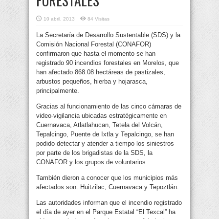
FORESTALES
10 abril, 2013
84 Visitas
La Secretaría de Desarrollo Sustentable (SDS) y la
Comisión Nacional Forestal (CONAFOR)
confirmaron que hasta el momento se han
registrado 90 incendios forestales en Morelos, que
han afectado 868.08 hectáreas de pastizales,
arbustos pequeños, hierba y hojarasca,
principalmente.
Gracias al funcionamiento de las cinco cámaras de
video-vigilancia ubicadas estratégicamente en
Cuernavaca, Atlatlahucan, Tetela del Volcán,
Tepalcingo, Puente de Ixtla y Tepalcingo, se han
podido detectar y atender a tiempo los siniestros
por parte de los brigadistas de la SDS, la
CONAFOR y los grupos de voluntarios.
También dieron a conocer que los municipios más
afectados son: Huitzilac, Cuernavaca y Tepoztlán.
Las autoridades informan que el incendio registrado
el día de ayer en el Parque Estatal “El Texcal” ha