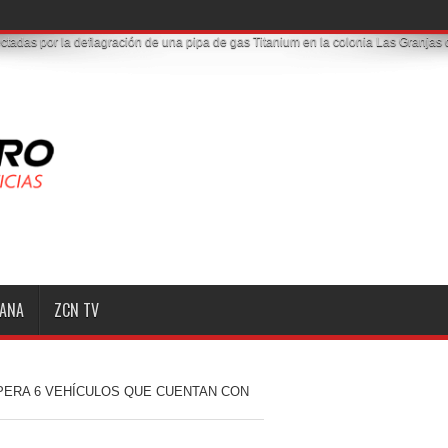
tadas por la deflagración de una pipa de gas Titanium en la colonia Las Granjas 
MANA
ZCN TV
PERA 6 VEHÍCULOS QUE CUENTAN CON