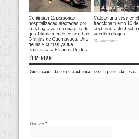
Continúan 11 personas
Catean una casa en el
hospitalizadas afectadas por
fraccionamiento 19 de
la deflagración de una pipa de
septiembre de Jojutla
gas Titanium en la colonia Las
vendían drogas
Granjas de Cuernavaca. Una
8 horas atras
de las víctimas ya fue
trasladada a Estados Unidos
COMENTAR
8 horas atras
Su dirección de correo electrónico no será publicada.Los 
Nombre
*