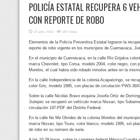
POLICÍA ESTATAL RECUPERA 6 V
CON REPORTE DE ROBO
18 abril, 2013
165 Visitas
Elementos de la Policía Preventiva Estatal lograron la recup
reporte de robo vigente en los municipios de Cuernavaca, Jiu
En el municipio de Cuernavaca, en la calle Río Grijalva colo
marca Chevrolet, tipo Corsa, modelo 2004, color negro, con 
Morelos, el cual había sido robado minutos antes en la misma
En la calle Independencia de la colonia Acapatzingo, se recu
color Gris, modelo 1985, con placas de circulación PWS-369
Sobre la calle Nicolás Bravo esquina Josefa Ortiz de Domíng
Jiutepec se recuperó un vehículo marca Nissan, tipo Súbame
circulación 197-PDF del Distrito Federal.
En la calle No Me Olvides de la colonia Morelos del municipi
marca Nissan, tipo Tsuru, color blanco, modelo 1995, sin plac
de robo en su número de serie.
A las 10:29 horas, sobre la carretera federal México-Cuautla a