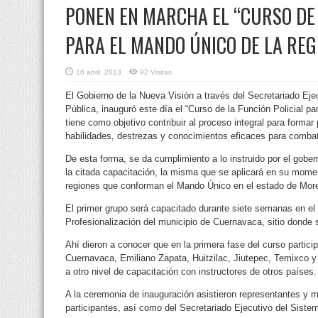
PONEN EN MARCHA EL “CURSO DE 
PARA EL MANDO ÚNICO DE LA REG
16 abril, 2013
92 Visitas
El Gobierno de la Nueva Visión a través del Secretariado Eje
Pública, inauguró este día el “Curso de la Función Policial pa
tiene como objetivo contribuir al proceso integral para formar
habilidades, destrezas y conocimientos eficaces para combatir
De esta forma, se da cumplimiento a lo instruido por el gob
la citada capacitación, la misma que se aplicará en su momen
regiones que conforman el Mando Único en el estado de More
El primer grupo será capacitado durante siete semanas en el 
Profesionalización del municipio de Cuernavaca, sitio donde 
Ahí dieron a conocer que en la primera fase del curso partici
Cuernavaca, Emiliano Zapata, Huitzilac, Jiutepec, Temixco 
a otro nivel de capacitación con instructores de otros países.
A la ceremonia de inauguración asistieron representantes y 
participantes, así como del Secretariado Ejecutivo del Siste