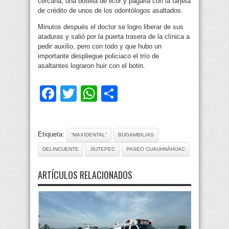
cercana, una botella de licor y pagarla con la tarjeta
de crédito de unos de los odontólogos asaltados.
Minutos después el doctor se logro liberar de sus
ataduras y salió por la puerta trasera de la clínica a
pedir auxilio, pero con todo y que hubo un
importante despliegue policiaco el trío de
asaltantes lograron huir con el botin.
Facebook
Twitter
WhatsApp
Compartir
Etiqueta:
“MAXIDENTAL”
BUGAMBILIAS
DELINCUENTE
JIUTEPEC
PASEO CUAUHNÁHUAC
ARTÍCULOS RELACIONADOS