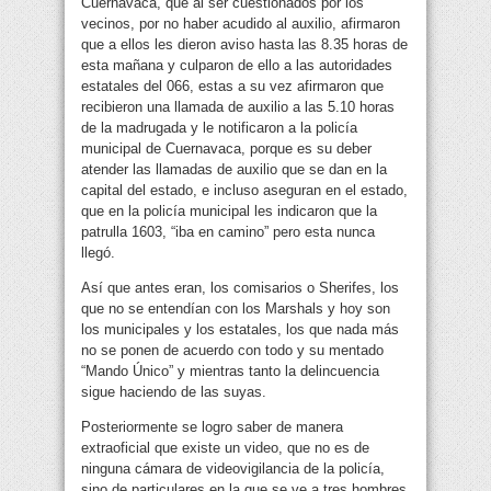
Cuernavaca, que al ser cuestionados por los
vecinos, por no haber acudido al auxilio, afirmaron
que a ellos les dieron aviso hasta las 8.35 horas de
esta mañana y culparon de ello a las autoridades
estatales del 066, estas a su vez afirmaron que
recibieron una llamada de auxilio a las 5.10 horas
de la madrugada y le notificaron a la policía
municipal de Cuernavaca, porque es su deber
atender las llamadas de auxilio que se dan en la
capital del estado, e incluso aseguran en el estado,
que en la policía municipal les indicaron que la
patrulla 1603, “iba en camino” pero esta nunca
llegó.
Así que antes eran, los comisarios o Sherifes, los
que no se entendían con los Marshals y hoy son
los municipales y los estatales, los que nada más
no se ponen de acuerdo con todo y su mentado
“Mando Único” y mientras tanto la delincuencia
sigue haciendo de las suyas.
Posteriormente se logro saber de manera
extraoficial que existe un video, que no es de
ninguna cámara de videovigilancia de la policía,
sino de particulares en la que se ve a tres hombres