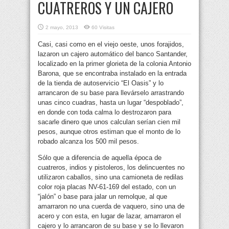
CUATREROS Y UN CAJERO
2 mayo, 2013
60 Visitas
Casi, casi como en el viejo oeste, unos forajidos,
lazaron un cajero automático del banco Santander,
localizado en la primer glorieta de la colonia Antonio
Barona, que se encontraba instalado en la entrada
de la tienda de autoservicio “El Oasis” y lo
arrancaron de su base para llevárselo arrastrando
unas cinco cuadras, hasta un lugar “despoblado”,
en donde con toda calma lo destrozaron para
sacarle dinero que unos calculan serían cien mil
pesos, aunque otros estiman que el monto de lo
robado alcanza los 500 mil pesos.
Sólo que a diferencia de aquella época de
cuatreros, indios y pistoleros, los delincuentes no
utilizaron caballos, sino una camioneta de redilas
color roja placas NV-61-169 del estado, con un
“jalón” o base para jalar un remolque, al que
amarraron no una cuerda de vaquero, sino una de
acero y con esta, en lugar de lazar, amarraron el
cajero y lo arrancaron de su base y se lo llevaron