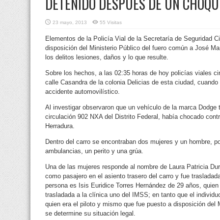
DETENIDO DESPUÉS DE UN CHOQU
23 mayo, 2013
55 Visitas
Elementos de la Policía Vial de la Secretaría de Seguridad
disposición del Ministerio Público del fuero común a José 
los delitos lesiones, daños y lo que resulte.
Sobre los hechos, a las 02:35 horas de hoy policías viales c
calle Casandra de la colonia Delicias de esta ciudad, cuando
accidente automovilístico.
Al investigar observaron que un vehículo de la marca Dodge t
circulación 902 NXA del Distrito Federal, había chocado contra
Herradura.
Dentro del carro se encontraban dos mujeres y un hombre, por 
ambulancias, un perito y una grúa.
Una de las mujeres responde al nombre de Laura Patricia Du
como pasajero en el asiento trasero del carro y fue trasladada
persona es Isis Euridice Torres Hernández de 29 años, quien v
trasladada a la clínica uno del IMSS; en tanto que el indiv
quien era el piloto y mismo que fue puesto a disposición del 
se determine su situación legal.