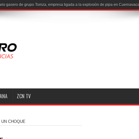
io gasero de grupo Tomza, empresa ligada a la explosión de pipa en Cuernavaca
MANA
ZCN TV
 UN CHOQUE