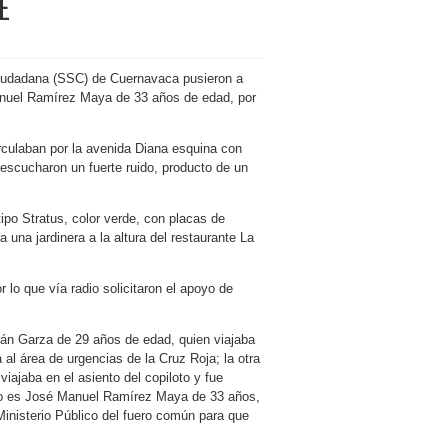
E
 Ciudadana (SSC) de Cuernavaca pusieron a
Manuel Ramírez Maya de 33 años de edad, por
irculaban por la avenida Diana esquina con
 escucharon un fuerte ruido, producto de un
ipo Stratus, color verde, con placas de
 una jardinera a la altura del restaurante La
lo que vía radio solicitaron el apoyo de
rán Garza de 29 años de edad, quien viajaba
 al área de urgencias de la Cruz Roja; la otra
iajaba en el asiento del copiloto y fue
iduo es José Manuel Ramírez Maya de 33 años,
Ministerio Público del fuero común para que