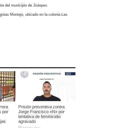
re del municipio de Jiutepec.
 grúas Montejo, ubicado en la colonia Las
rrera
Prisión preventiva contra
s por
Jorge Francisco «N» por
tentativa de feminicidio
jas
agravado
6 horas atras