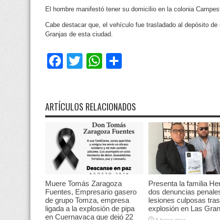
El hombre manifestó tener su domicilio en la colonia Campest
Cabe destacar que, el vehículo fue trasladado al depósito de
Granjas de esta ciudad.
Facebook
Twitter
WhatsApp
Compartir
ARTÍCULOS RELACIONADOS
Muere Tomás Zaragoza
Presenta la familia He
Fuentes, Empresario gasero
dos denuncias penale
de grupo Tomza, empresa
lesiones culposas tras
ligada a la explosión de pipa
explosión en Las Gran
en Cuernavaca que dejó 22
5 horas atras