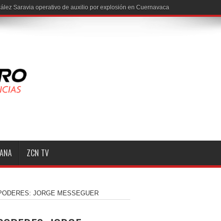
ález Saravia operativo de auxilio por explosión en Cuernavaca
MANA
ZCN TV
 PODERES: JORGE MESSEGUER