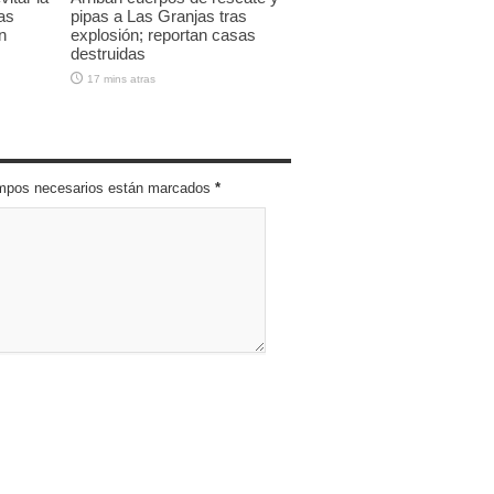
as
pipas a Las Granjas tras
n
explosión; reportan casas
destruidas
17 mins atras
campos necesarios están marcados
*