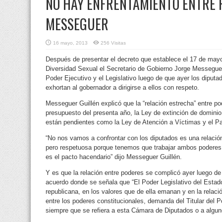
NO HAY ENFRENTAMIENTO ENTRE 
MESSEGUER
16 mayo, 2013
256 Visitas
Después de presentar el decreto que establece el 17 de may
Diversidad Sexual el Secretario de Gobierno Jorge Messeguer 
Poder Ejecutivo y el Legislativo luego de que ayer los diput
exhortan al gobernador a dirigirse a ellos con respeto.
Messeguer Guillén explicó que la “relación estrecha” entre p
presupuesto del presenta año, la Ley de extinción de domini
están pendientes como la Ley de Atención a Víctimas y el P
“No nos vamos a confrontar con los diputados es una relació
pero respetuosa porque tenemos que trabajar ambos poderes 
es el pacto hacendario” dijo Messeguer Guillén.
Y es que la relación entre poderes se complicó ayer luego de
acuerdo donde se señala que “El Poder Legislativo del Estad
republicana, en los valores que de ella emanan y en la relac
entre los poderes constitucionales, demanda del Titular del P
siempre que se refiera a esta Cámara de Diputados o a alguno 