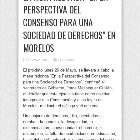
PERSPECTIVA DEL
CONSENSO PARA UNA
SOCIEDAD DE DERECHOS” EN
MORELOS
16 mayo, 2013
241 Visitas
El próximo lunes 20 de Mayo, se llevará a cabo la
mesa redonda “En la Perspectiva del Consenso
para una Sociedad de Derechos”, confirmó el
secretario de Gobierno, Jorge Messeguer Guillén,
al detallar que este ejercicio tiene como objetivo
incorporar a la Constitución y a las leyes de
Morelos, mediante el diálogo y el acuerdo.
Un conjunto de derechos, dijo, orientados a
combatir la pobreza, la desigualdad, la
discriminación, la inseguridad, el hambre, el
desempleo, la falta de oportunidades en educación,
la insalubridad, entre otras carencias que deben ser