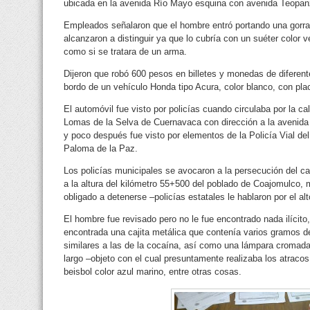
ubicada en la avenida Río Mayo esquina con avenida Teopanz
Empleados señalaron que el hombre entró portando una gorra 
alcanzaron a distinguir ya que lo cubría con un suéter color
como si se tratara de un arma.
Dijeron que robó 600 pesos en billetes y monedas de difere
bordo de un vehículo Honda tipo Acura, color blanco, con pl
El automóvil fue visto por policías cuando circulaba por la 
Lomas de la Selva de Cuernavaca con dirección a la avenida 
y poco después fue visto por elementos de la Policía Vial del m
Paloma de la Paz.
Los policías municipales se avocaron a la persecución del c
a la altura del kilómetro 55+500 del poblado de Coajomulco, m
obligado a detenerse –policías estatales le hablaron por el alt
El hombre fue revisado pero no le fue encontrado nada ilícito
encontrada una cajita metálica que contenía varios gramos de
similares a las de la cocaína, así como una lámpara croma
largo –objeto con el cual presuntamente realizaba los atraco
beisbol color azul marino, entre otras cosas.