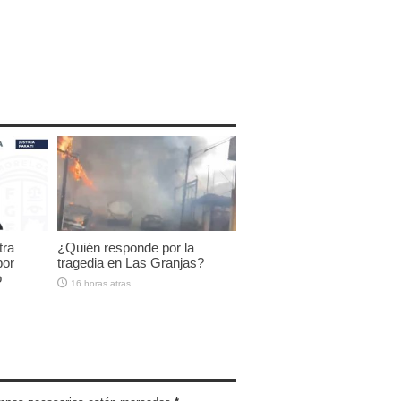
tra
¿Quién responde por la
por
tragedia en Las Granjas?
o
16 horas atras