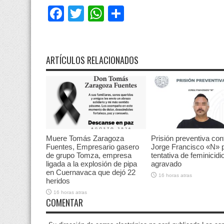
Facebook
Twitter
WhatsApp
Compartir
ARTÍCULOS RELACIONADOS
Muere Tomás Zaragoza
Prisión preventiva con
Fuentes, Empresario gasero
Jorge Francisco «N» 
de grupo Tomza, empresa
tentativa de feminicidi
ligada a la explosión de pipa
agravado
en Cuernavaca que dejó 22
16 horas atras
heridos
16 horas atras
COMENTAR