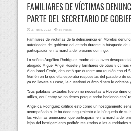
FAMILIARES DE VÍCTIMAS DENUN
PARTE DEL SECRETARIO DE GOBIE
27 junio, 2013
44 Visitas
Familiares de víctimas de la delincuencia en Morelos denunc
autoridades del gobierno del estado durante la búsqueda de ju
participación en la marcha del próximo domingo.
La señora Angélica Rodríguez madre de la joven desaparecid
abogado Miguel Ángel Rosete y familiares de otras víctima
Alan Israel Cerón, denunció que durante una reunión con el 
Guillén en la que ella esperaba respuestas del paradero de su 
ya no llevara su caso, le cuestionó cuánto dinero le cobraba y 
“Sus palabras textuales fueron no necesitas a Rosete dime q
utiliza, aquí estoy yo no tienes porque andar haciendo eso” re
Angélica Rodríguez calificó esto como un hostigamiento seña
acompañado ni le ha dado seguimiento a la búsqueda de su hij
las víctimas anunciaron que participarán en la marcha del pr
lejos del hostigamiento pedirán resultados a las autoridades 