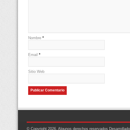
Nombre
*
Email
*
Sitio Web
© Copyright 2026, Algunos derechos reservados
Desarrollad