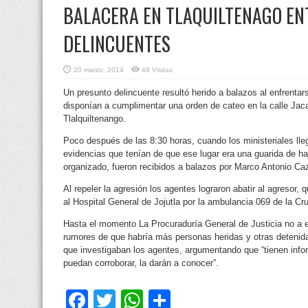
BALACERA EN TLAQUILTENAGO ENT
DELINCUENTES
20 marzo, 2014
48 Visitas
Un presunto delincuente resultó herido a balazos al enfrentar
disponían a cumplimentar una orden de cateo en la calle Jac
Tlalquiltenango.
Poco después de las 8:30 horas, cuando los ministeriales llega
evidencias que tenían de que ese lugar era una guarida de 
organizado, fueron recibidos a balazos por Marco Antonio Ca
Al repeler la agresión los agentes lograron abatir al agresor, 
al Hospital General de Jojutla por la ambulancia 069 de la Cr
Hasta el momento La Procuraduría General de Justicia no a e
rumores de que habría más personas heridas y otras detenida
que investigaban los agentes, argumentando que “tienen info
puedan corroborar, la darán a conocer”.
Facebook
Twitter
WhatsApp
Compartir