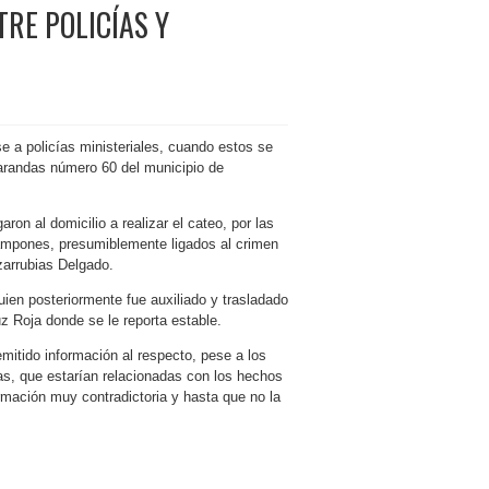
RE POLICÍAS Y
se a policías ministeriales, cuando estos se
arandas número 60 del municipio de
ron al domicilio a realizar el cateo, por las
hampones, presumiblemente ligados al crimen
zarrubias Delgado.
quien posteriormente fue auxiliado y trasladado
uz Roja donde se le reporta estable.
mitido información al respecto, pese a los
s, que estarían relacionadas con los hechos
rmación muy contradictoria y hasta que no la