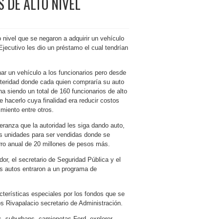
 DE ALTO NIVEL
 nivel que se negaron a adquirir un vehículo
jecutivo les dio un préstamo el cual tendrían
ar un vehículo a los funcionarios pero desde
steridad donde cada quien compraría su auto
 siendo un total de 160 funcionarios de alto
de hacerlo cuya finalidad era reducir costos
miento entre otros.
eranza que la autoridad les siga dando auto,
as unidades para ser vendidas donde se
rro anual de 20 millones de pesos más.
or, el secretario de Seguridad Pública y el
s autos entraron a un programa de
terísticas especiales por los fondos que se
os Rivapalacio secretario de Administración.
s, suburbans, camionetas Ford, explorer,