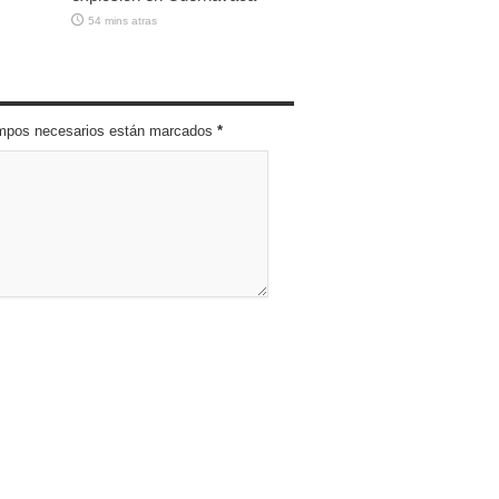
54 mins atras
campos necesarios están marcados
*