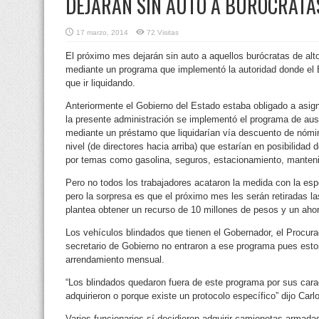
DEJARÁN SIN AUTO A BURÓCRATAS
17 marzo, 2014
72 Visitas
El próximo mes dejarán sin auto a aquellos burócratas de alto
mediante un programa que implementó la autoridad donde el E
que ir liquidando.
Anteriormente el Gobierno del Estado estaba obligado a asign
la presente administración se implementó el programa de au
mediante un préstamo que liquidarían vía descuento de nómina
nivel (de directores hacia arriba) que estarían en posibilidad 
por temas como gasolina, seguros, estacionamiento, manteni
Pero no todos los trabajadores acataron la medida con la esp
pero la sorpresa es que el próximo mes les serán retiradas l
plantea obtener un recurso de 10 millones de pesos y un aho
Los vehículos blindados que tienen el Gobernador, el Procurad
secretario de Gobierno no entraron a ese programa pues esto
arrendamiento mensual.
“Los blindados quedaron fuera de este programa por sus carac
adquirieron o porque existe un protocolo específico” dijo Carl
Varios funcionarios sí decidieron adquirir camionetas armada