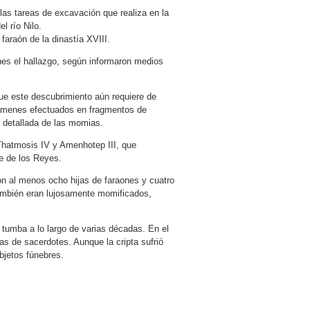
las tareas de excavación que realiza en la
l río Nilo.
faraón de la dinastía XVIII.
unes el hallazgo, según informaron medios
 que este descubrimiento aún requiere de
xámenes efectuados en fragmentos de
d detallada de las momias.
s Thatmosis IV y Amenhotep III, que
le de los Reyes.
on al menos ocho hijas de faraones y cuatro
ambién eran lujosamente momificados,
a tumba a lo largo de varias décadas. En el
ias de sacerdotes. Aunque la cripta sufrió
bjetos fúnebres.