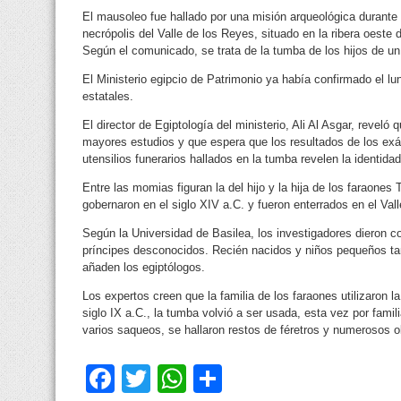
El mausoleo fue hallado por una misión arqueológica durante 
necrópolis del Valle de los Reyes, situado en la ribera oeste de
Según el comunicado, se trata de la tumba de los hijos de un 
El Ministerio egipcio de Patrimonio ya había confirmado el l
estatales.
El director de Egiptología del ministerio, Ali Al Asgar, reveló
mayores estudios y que espera que los resultados de los e
utensilios funerarios hallados en la tumba revelen la identida
Entre las momias figuran la del hijo y la hija de los faraone
gobernaron en el siglo XIV a.C. y fueron enterrados en el Val
Según la Universidad de Basilea, los investigadores dieron c
príncipes desconocidos. Recién nacidos y niños pequeños t
añaden los egiptólogos.
Los expertos creen que la familia de los faraones utilizaron l
siglo IX a.C., la tumba volvió a ser usada, esta vez por famil
varios saqueos, se hallaron restos de féretros y numerosos o
Facebook
Twitter
WhatsApp
Compartir