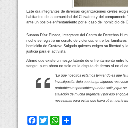
Este día integrantes de diversas organizaciones civiles exigi
habitantes de la comunidad del Chivatero y del campamento “
ante un posible enfrentamiento por el caso del homicidio de
Susana Díaz Pineda, integrante del Centro de Derechos Huma
noche se registró un conato de violencia, entre los familiare
homicidio de Gustavo Salgado quienes exigen su libertad y 
justicia para el activista.
Afirmó que existe un riesgo latente de enfrentamiento entre l
sangre, pues ahora no solo es la disputa de tierras si no el ca
“Lo que nosotros estamos temiendo es que la in
investigación floja que tenga algunos recove
probables responsables puedan salir y que se 
situación de mucha urgencia y por eso el gobi
necesarias para evitar que haya otra muerte ma
Facebook
Twitter
WhatsApp
Compartir