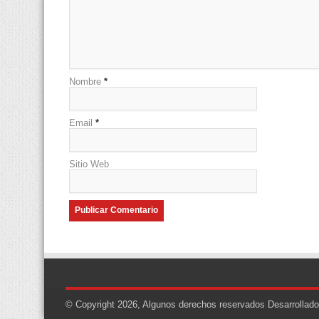
Nombre
*
Email
*
Sitio Web
© Copyright 2026, Algunos derechos reservados
Desarrollad