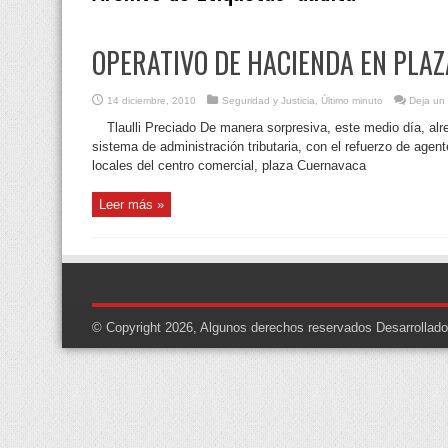
OPERATIVO DE HACIENDA EN PLA
14 diciembre, 2010
Seguridad y Justicia
,
Último minuto
Deja un
Tlaulli Preciado De manera sorpresiva, este medio día, alr
sistema de administración tributaria, con el refuerzo de agente
locales del centro comercial, plaza Cuernavaca
Leer más »
© Copyright 2026, Algunos derechos reservados
Desarrollad