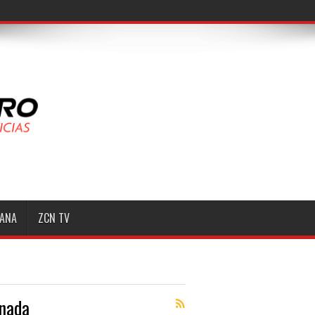
MANA
ZCN TV
inada