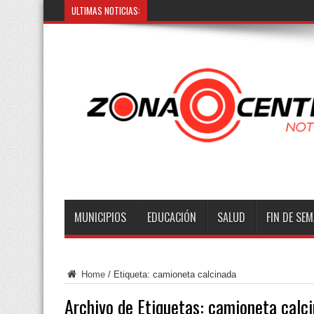
ULTIMAS NOTICIAS:
Prisión
MUNICIPIOS
EDUCACIÓN
SALUD
FIN DE SE
Home
/
Etiqueta:
camioneta calcinada
Archivo de Etiquetas:
camioneta calc