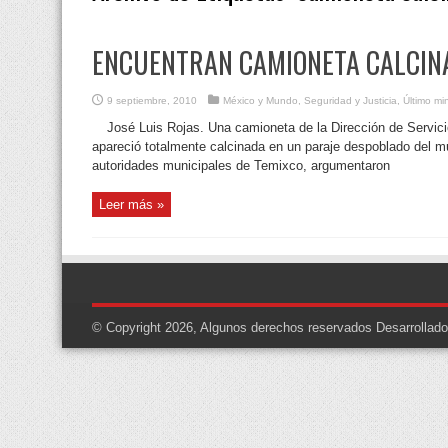
ENCUENTRAN CAMIONETA CALCIN
9 septiembre, 2010
México y Mundo
,
Seguridad y Justicia
,
Último mi
José Luis Rojas. Una camioneta de la Dirección de Servic
apareció totalmente calcinada en un paraje despoblado del mu
autoridades municipales de Temixco, argumentaron
Leer más »
© Copyright 2026, Algunos derechos reservados
Desarrollad