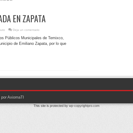
ADA EN ZAPATA
nuto
Deja un comentario
ios Públicos Municipales de Temixco,
nicipio de Emiliano Zapata, por lo que
o por AxiomaTI
This site is protected by
wp-copyrightpro.com