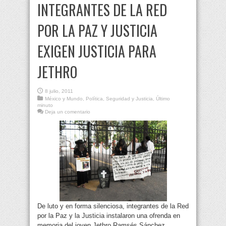
INTEGRANTES DE LA RED
POR LA PAZ Y JUSTICIA
EXIGEN JUSTICIA PARA
JETHRO
8 julio, 2011
México y Mundo
,
Política
,
Seguridad y Justicia
,
Último
minuto
Deja un comentario
De luto y en forma silenciosa, integrantes de la Red
por la Paz y la Justicia instalaron una ofrenda en
memoria del joven Jethro Ramsés Sánchez