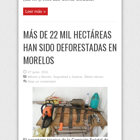
Leer más »
MÁS DE 22 MIL HECTÁREAS
HAN SIDO DEFORESTADAS EN
MORELOS
27 junio, 2011
México y Mundo
,
Seguridad y Justicia
,
Último minuto
Deja un comentario
El secretario técnico de la Comisión Estatal de