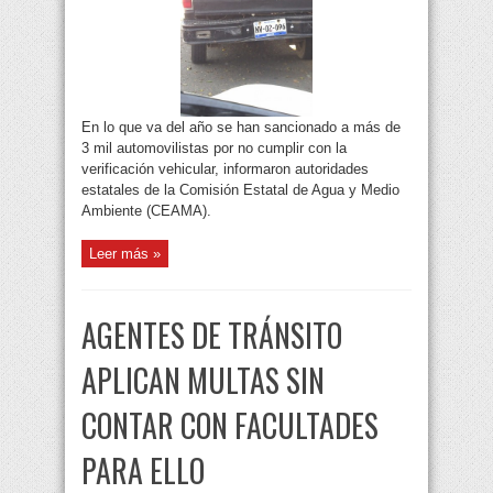
En lo que va del año se han sancionado a más de
3 mil automovilistas por no cumplir con la
verificación vehicular, informaron autoridades
estatales de la Comisión Estatal de Agua y Medio
Ambiente (CEAMA).
Leer más »
AGENTES DE TRÁNSITO
APLICAN MULTAS SIN
CONTAR CON FACULTADES
PARA ELLO