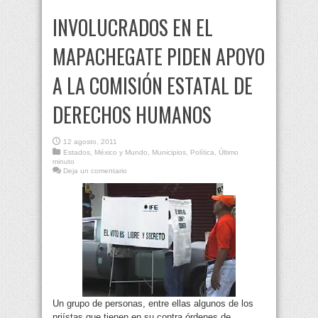
INVOLUCRADOS EN EL
MAPACHEGATE PIDEN APOYO
A LA COMISIÓN ESTATAL DE
DERECHOS HUMANOS
12 agosto, 2011
Estados
,
México y Mundo
,
Municipios
,
Política
,
Último
minuto
Deja un comentario
Un grupo de personas, entre ellas algunos de los
priístas que tienen en su contra órdenes de