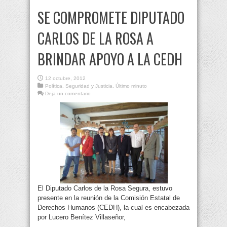
SE COMPROMETE DIPUTADO
CARLOS DE LA ROSA A
BRINDAR APOYO A LA CEDH
12 octubre, 2012
Política
,
Seguridad y Justicia
,
Último minuto
Deja un comentario
El Diputado Carlos de la Rosa Segura, estuvo
presente en la reunión de la Comisión Estatal de
Derechos Humanos (CEDH), la cual es encabezada
por Lucero Benítez Villaseñor,