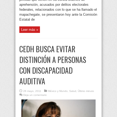
aprehensión, acusados por delitos electorales
federales, relacionados con lo que se ha llamado el
mapachegate, se presentaron hoy ante la Comisión
Estatal de
Leer más »
CEDH BUSCA EVITAR
DISTINCIÓN A PERSONAS
CON DISCAPACIDAD
AUDITIVA
26 mayo, 2011
México y Mundo
,
Salud
,
Último minuto
Deja un comentario