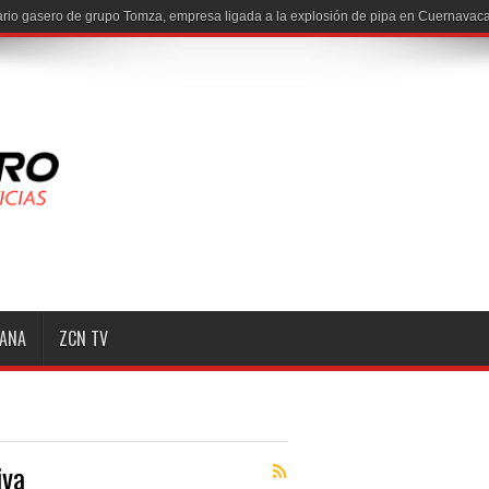
MANA
ZCN TV
iva