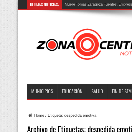
ULTIMAS NOTICIAS:
Prisi
MUNICIPIOS
EDUCACIÓN
SALUD
FIN DE SE
Home
/
Etiqueta:
despedida emotiva
Archivo de Etiquetas:
despedida emot