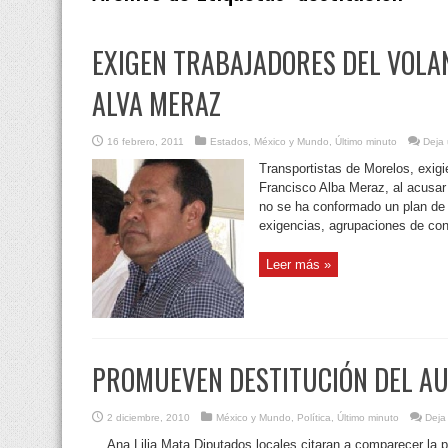
EXIGEN TRABAJADORES DEL VOLAN
ALVA MERAZ
16 febrero, 2011
Estados
,
México y Mundo
,
Último minuto
Deja 
Transportistas de Morelos, exigie
Francisco Alba Meraz, al acusar
no se ha conformado un plan de 
exigencias, agrupaciones de con
Leer más »
PROMUEVEN DESTITUCIÓN DEL A
2 diciembre, 2010
México y Mundo
,
Política
,
Último minuto
Deja
Ana Lilia Mata Diputados locales citaran a comparecer la 