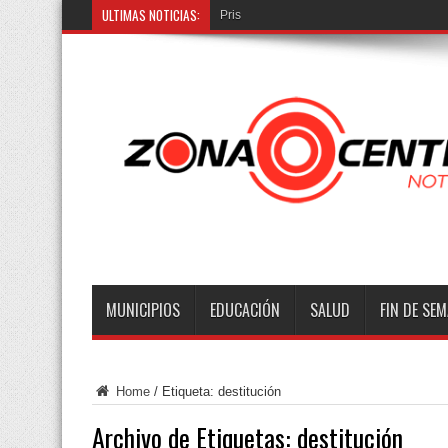
ULTIMAS NOTICIAS:
Prisión preve
MUNICIPIOS
EDUCACIÓN
SALUD
FIN DE SE
Home
/
Etiqueta:
destitución
Archivo de Etiquetas:
destitución