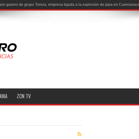
io gasero de grupo Tomza, empresa ligada a la explosión de pipa en Cuernavaca
MANA
ZCN TV