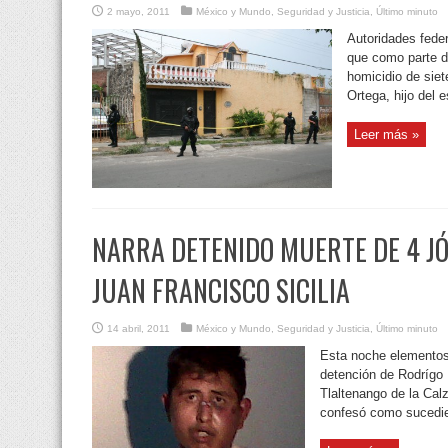
2 mayo, 2011
México y Mundo
,
Seguridad y Justicia
,
Último minuto
Autoridades feder
que como parte de
homicidio de siet
Ortega, hijo del es
Leer más »
NARRA DETENIDO MUERTE DE 4 J
JUAN FRANCISCO SICILIA
14 abril, 2011
México y Mundo
,
Seguridad y Justicia
,
Último minuto
Esta noche elementos 
detención de Rodrígo 
Tlaltenango de la Ca
confesó como sucedie