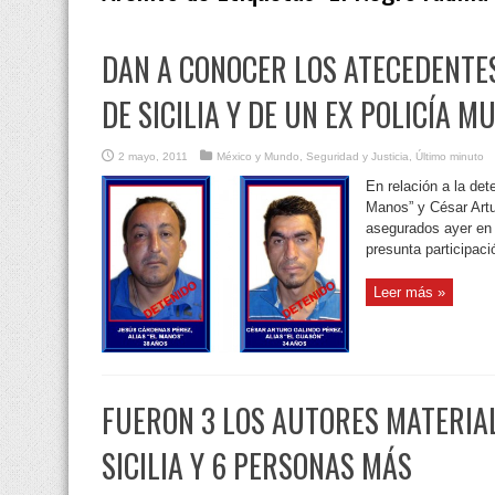
DAN A CONOCER LOS ATECEDENTES
DE SICILIA Y DE UN EX POLICÍA M
2 mayo, 2011
México y Mundo
,
Seguridad y Justicia
,
Último minuto
En relación a la de
Manos” y César Artu
asegurados ayer en 
presunta participaci
Leer más »
FUERON 3 LOS AUTORES MATERIAL
SICILIA Y 6 PERSONAS MÁS