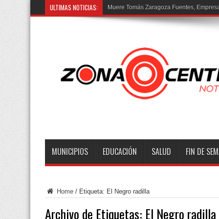
ULTIMAS NOTICIAS:
Muere Tomás Zaragoza Fuentes, Empresar
MUNICIPIOS
EDUCACIÓN
SALUD
FIN DE SE
Home
/
Etiqueta:
El Negro radilla
Archivo de Etiquetas:
El Negro radilla