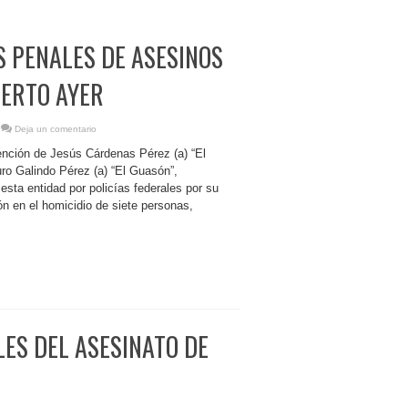
 PENALES DE ASESINOS
UERTO AYER
Deja un comentario
tención de Jesús Cárdenas Pérez (a) “El
ro Galindo Pérez (a) “El Guasón”,
esta entidad por policías federales por su
ón en el homicidio de siete personas,
ES DEL ASESINATO DE