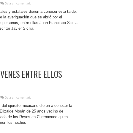
Deja un comentario
ales y estatales dieron a conocer esta tarde,
 la averiguación que se abrió por el
e personas, entre ellas Juan Francisco Sicilia
critor Javier Sicilia,
ÓVENES ENTRE ELLOS
Deja un comentario
del ejército mexicano dieron a conocer la
Elizalde Morán de 25 años vecino de
lzada de los Reyes en Cuernavaca quien
ron los hechos