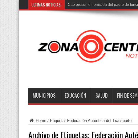
ULTIMAS NOTICIAS:
Cae presunto homicida del padre de func
MUNICIPIOS
EDUCACIÓN
SALUD
FIN DE SE
Home
/
Etiqueta:
Federación Auténtica del Transporte
Archivo de Etiquetas:
Federación Auté