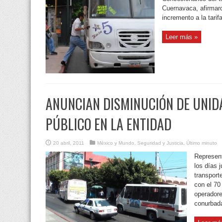
Cuernavaca, afirmaro
incremento a la tarif
Leer más »
ANUNCIAN DISMINUCIÓN DE UNID
PÚBLICO EN LA ENTIDAD
20 abril, 2011
México y Mundo
,
Seguridad y Justicia
,
Último minuto
Represent
los días 
transport
con el 70
operador
conurbad