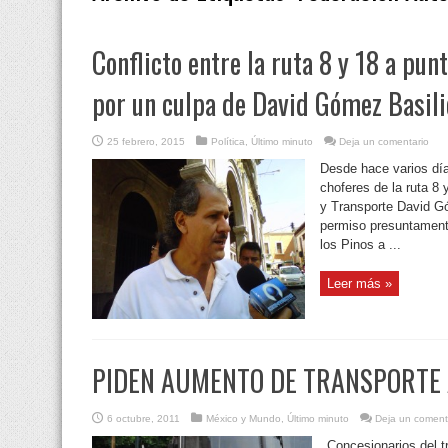
Conflicto entre la ruta 8 y 18 a punt
por un culpa de David Gómez Basili
25 febrero, 2015
Política
,
Último minuto
Deja un comentario
Desde hace varios día
choferes de la ruta 8 
y Transporte David Gó
permiso presuntamente
los Pinos a ...
Leer más »
PIDEN AUMENTO DE TRANSPORTE 
6 octubre, 2011
México y Mundo
,
Último minuto
Deja un coment
Concesionarios del t