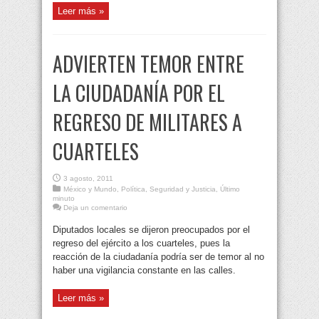
Leer más »
ADVIERTEN TEMOR ENTRE
LA CIUDADANÍA POR EL
REGRESO DE MILITARES A
CUARTELES
3 agosto, 2011
México y Mundo
,
Política
,
Seguridad y Justicia
,
Último
minuto
Deja un comentario
Diputados locales se dijeron preocupados por el
regreso del ejército a los cuarteles, pues la
reacción de la ciudadanía podría ser de temor al no
haber una vigilancia constante en las calles.
Leer más »