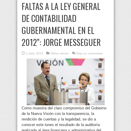
FALTAS A LA LEY GENERAL
DE CONTABILIDAD
GUBERNAMENTAL EN EL
2012”: JORGE MESSEGUER
1 abril, 2013
Último minuto
Deja un comentario
Como muestra del claro compromiso del Gobierno
de la Nueva Visión con la transparencia, la
rendición de cuentas y la legalidad, se dio a
conocer este lunes el resultado de la auditoría
realizada al área financiera y administrativa del