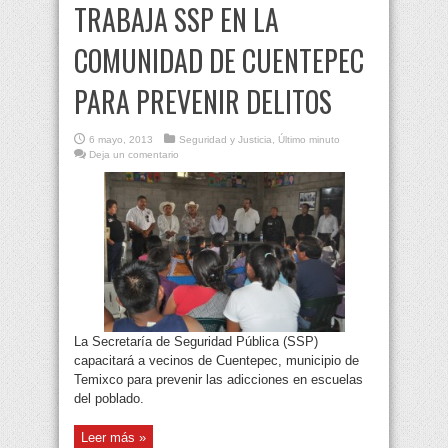
TRABAJA SSP EN LA
COMUNIDAD DE CUENTEPEC
PARA PREVENIR DELITOS
6 mayo, 2013
Seguridad y Justicia
,
Último minuto
Deja un comentario
La Secretaría de Seguridad Pública (SSP)
capacitará a vecinos de Cuentepec, municipio de
Temixco para prevenir las adicciones en escuelas
del poblado.
Leer más »