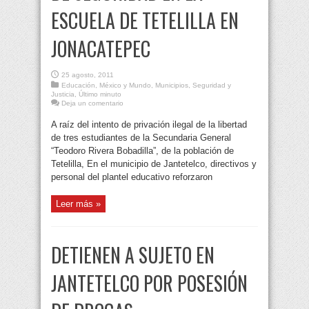
ESCUELA DE TETELILLA EN
JONACATEPEC
25 agosto, 2011
Educación
,
México y Mundo
,
Municipios
,
Seguridad y
Justicia
,
Último minuto
Deja un comentario
A raíz del intento de privación ilegal de la libertad
de tres estudiantes de la Secundaria General
“Teodoro Rivera Bobadilla”, de la población de
Tetelilla, En el municipio de Jantetelco, directivos y
personal del plantel educativo reforzaron
Leer más »
DETIENEN A SUJETO EN
JANTETELCO POR POSESIÓN