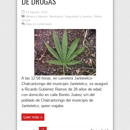
DE DROGAS
25 agosto, 2011
México y Mundo
,
Municipios
,
Seguridad y Justicia
,
Último
minuto
Deja un comentario
A las 12:58 horas, en carretera Jantetelco-
Chalcantzingo del municipio Jantetelco, se aseguró
a Ricardo Gutiérrez Ramos de 28 años de edad,
con domicilio en calle Benito Juárez s/n del
poblado de Chalcantzingo del municipio de
Jantetelco, quien viajaba
Leer más »