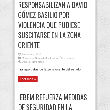
RESPONSABILIZAN A DAVID
GÓMEZ BASILIO POR
VIOLENCIA QUE PUDIESE
SUSCITARSE EN LA ZONA
ORIENTE
29 octubre, 2012
Municipios
,
Seguridad y Justicia
,
Último minuto
Deja un comentario
Transportistas de la zona oriente del estado,
Leer más »
IEBEM REFUERZA MEDIDAS
DE SEGURIDAD EN LA