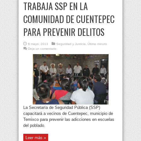
TRABAJA SSP EN LA
COMUNIDAD DE CUENTEPEC
PARA PREVENIR DELITOS
6 mayo, 2013
Seguridad y Justicia
,
Último minuto
Deja un comentario
La Secretaría de Seguridad Pública (SSP)
capacitará a vecinos de Cuentepec, municipio de
Temixco para prevenir las adicciones en escuelas
del poblado.
Leer más »