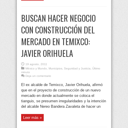
BUSCAN HACER NEGOCIO
CON CONSTRUCCIÓN DEL
MERCADO EN TEMIXCO:
JAVIER ORIHUELA
19 agosto, 2011
México y Mundo
,
Municipios
,
Seguridad y Justicia
,
Último
minuto
Deja un comentario
El ex alcalde de Temixco, Javier Orihuela, afirmó
que en el proyecto de construcción de un nuevo
mercado en donde actualmente se coloca el
tianguis, se presumen irregularidades y la intención
del alcalde Nereo Bandera Zavaleta de hacer un
Leer más »