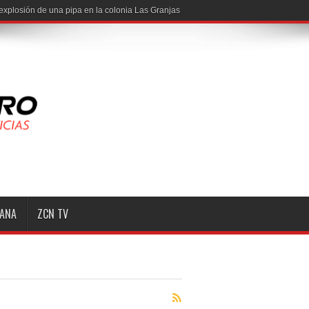
explosión de una pipa en la colonia Las Granjas
MANA
ZCN TV