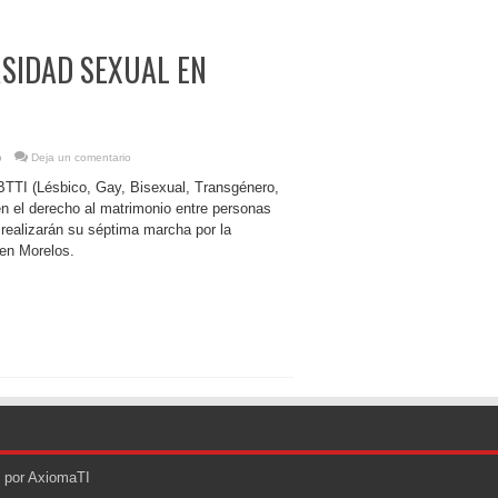
SIDAD SEXUAL EN
o
Deja un comentario
TTI (Lésbico, Gay, Bisexual, Transgénero,
en el derecho al matrimonio entre personas
realizarán su séptima marcha por la
 en Morelos.
o por AxiomaTI