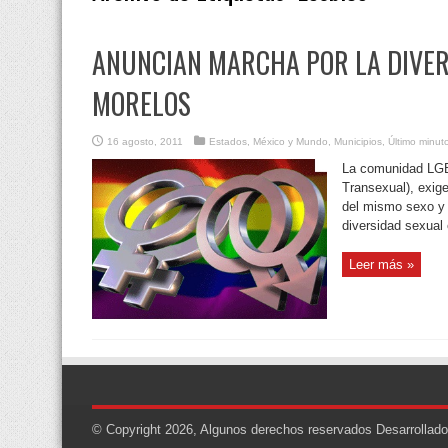
ANUNCIAN MARCHA POR LA DIVER
MORELOS
16 agosto, 2011
Estados
,
México y Mundo
,
Municipios
,
Último minut
La comunidad LGB
Transexual), exig
del mismo sexo y 
diversidad sexual
Leer más »
© Copyright 2026, Algunos derechos reservados
Desarrollad