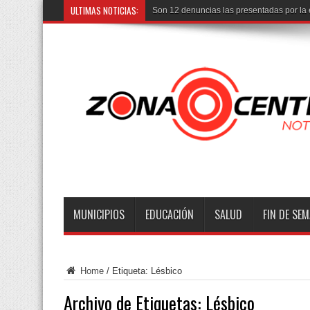
ULTIMAS NOTICIAS:
Son 12 denuncias las presentadas por la 
MUNICIPIOS
EDUCACIÓN
SALUD
FIN DE SE
Home
/
Etiqueta:
Lésbico
Archivo de Etiquetas:
Lésbico