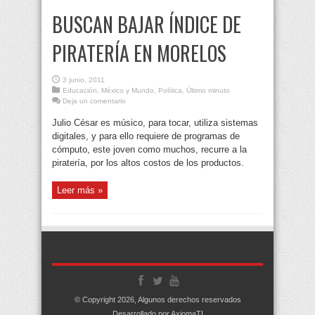
BUSCAN BAJAR ÍNDICE DE
PIRATERÍA EN MORELOS
3 junio, 2011
Educación
,
México y Mundo
,
Política
,
Último minuto
Deja un comentario
Julio César es músico, para tocar, utiliza sistemas
digitales, y para ello requiere de programas de
cómputo, este joven como muchos, recurre a la
piratería, por los altos costos de los productos.
Leer más »
© Copyright 2026, Algunos derechos reservados
Desarrollado por AxiomaTI