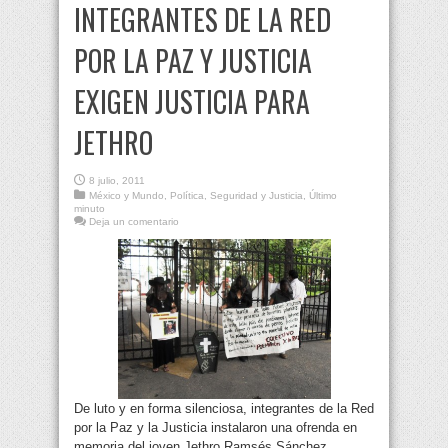
INTEGRANTES DE LA RED
POR LA PAZ Y JUSTICIA
EXIGEN JUSTICIA PARA
JETHRO
8 julio, 2011
México y Mundo
,
Política
,
Seguridad y Justicia
,
Último
minuto
Deja un comentario
De luto y en forma silenciosa, integrantes de la Red
por la Paz y la Justicia instalaron una ofrenda en
memoria del joven Jethro Ramsés Sánchez