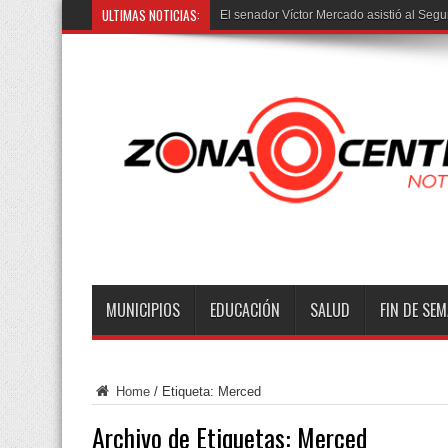
ULTIMAS NOTICIAS:
El senador Víctor Mercado asistió al Segu
MUNICIPIOS
EDUCACIÓN
SALUD
FIN DE SE
Home
/
Etiqueta:
Merced
Archivo de Etiquetas:
Merced