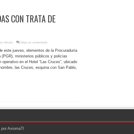
DAS CON TRATA DE
imo minuto
Deja un comentario
e este jueves, elementos de la Procuraduría
 (PGR), ministerios públicos y policías
un operativo en el Hotel “Las Cruces”, ubicado
 nombre, las Cruces, esquina con San Pablo,
o por AxiomaTI