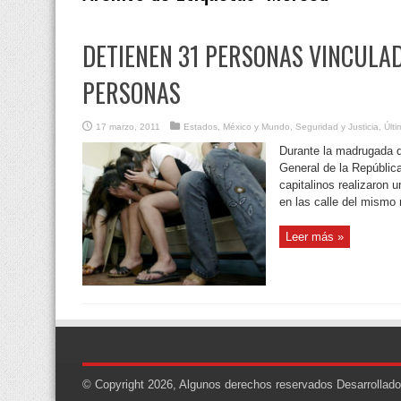
DETIENEN 31 PERSONAS VINCULA
PERSONAS
17 marzo, 2011
Estados
,
México y Mundo
,
Seguridad y Justicia
,
Últ
Durante la madrugada d
General de la República
capitalinos realizaron 
en las calle del mismo
Leer más »
© Copyright 2026, Algunos derechos reservados
Desarrollad