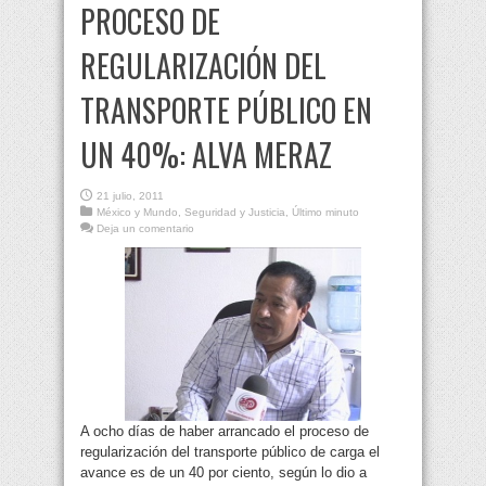
PROCESO DE
REGULARIZACIÓN DEL
TRANSPORTE PÚBLICO EN
UN 40%: ALVA MERAZ
21 julio, 2011
México y Mundo
,
Seguridad y Justicia
,
Último minuto
Deja un comentario
A ocho días de haber arrancado el proceso de
regularización del transporte público de carga el
avance es de un 40 por ciento, según lo dio a