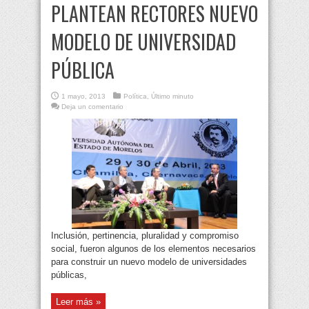
PLANTEAN RECTORES NUEVO
MODELO DE UNIVERSIDAD
PÚBLICA
1 mayo, 2013
Política
,
Último minuto
Deja un comentario
Inclusión, pertinencia, pluralidad y compromiso
social, fueron algunos de los elementos necesarios
para construir un nuevo modelo de universidades
públicas,
Leer más »