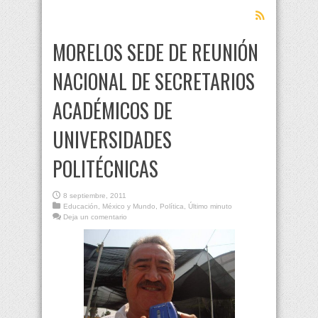
MORELOS SEDE DE REUNIÓN
NACIONAL DE SECRETARIOS
ACADÉMICOS DE
UNIVERSIDADES
POLITÉCNICAS
8 septiembre, 2011
Educación
,
México y Mundo
,
Política
,
Último minuto
Deja un comentario