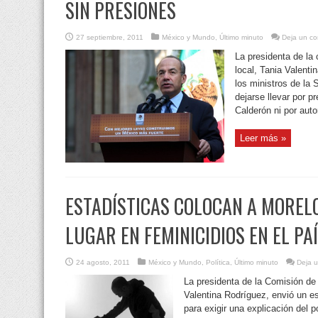
SIN PRESIONES
27 septiembre, 2011
México y Mundo
,
Último minuto
Deja un co
La presidenta de la
local, Tania Valenti
los ministros de la 
dejarse llevar por p
Calderón ni por auto
Leer más »
ESTADÍSTICAS COLOCAN A MOREL
LUGAR EN FEMINICIDIOS EN EL PA
24 agosto, 2011
México y Mundo
,
Política
,
Último minuto
Deja u
La presidenta de la Comisión de
Valentina Rodríguez, envió un e
para exigir una explicación del p