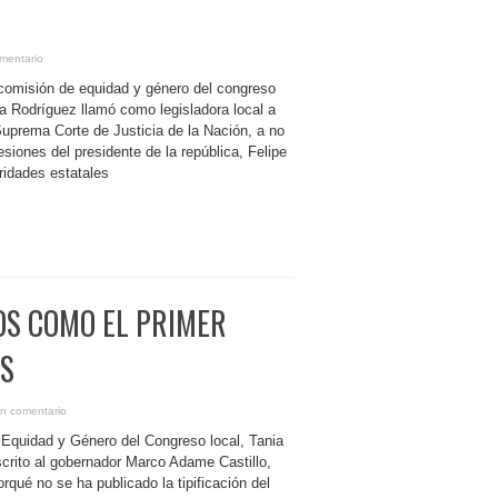
mentario
 comisión de equidad y género del congreso
na Rodríguez llamó como legisladora local a
Suprema Corte de Justicia de la Nación, a no
resiones del presidente de la república, Felipe
ridades estatales
OS COMO EL PRIMER
ÍS
n comentario
 Equidad y Género del Congreso local, Tania
scrito al gobernador Marco Adame Castillo,
orqué no se ha publicado la tipificación del