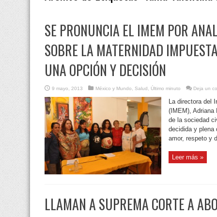
SE PRONUNCIA EL IMEM POR ANAL
SOBRE LA MATERNIDAD IMPUEST
UNA OPCIÓN Y DECISIÓN
9 mayo, 2013
México y Mundo
,
Salud
,
Último minuto
Deja un c
La directora del 
(IMEM), Adriana 
de la sociedad ci
decidida y plena
amor, respeto y 
Leer más »
LLAMAN A SUPREMA CORTE A AB