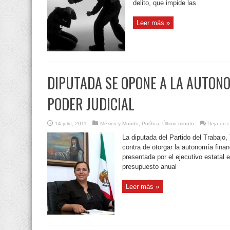
delito, que impide las
Leer más »
DIPUTADA SE OPONE A LA AUTONO
PODER JUDICIAL
14 julio, 2011
México y Mundo
,
Política
,
Último minuto
Deja un 
La diputada del Partido del Trabajo
contra de otorgar la autonomía financ
presentada por el ejecutivo estatal e
presupuesto anual
Leer más »