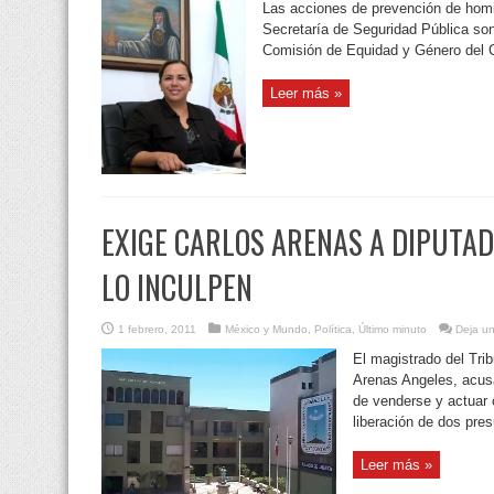
Las acciones de prevención de homic
Secretaría de Seguridad Pública son 
Comisión de Equidad y Género del C
Leer más »
EXIGE CARLOS ARENAS A DIPUTAD
LO INCULPEN
1 febrero, 2011
México y Mundo
,
Política
,
Último minuto
Deja un
El magistrado del Trib
Arenas Angeles, acusa
de venderse y actuar c
liberación de dos pre
Leer más »