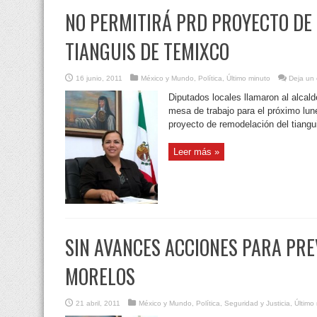
NO PERMITIRÁ PRD PROYECTO DE
TIANGUIS DE TEMIXCO
16 junio, 2011
México y Mundo
,
Política
,
Último minuto
Deja un 
Diputados locales llamaron al alca
mesa de trabajo para el próximo lune
proyecto de remodelación del tiangu
Leer más »
SIN AVANCES ACCIONES PARA PRE
MORELOS
21 abril, 2011
México y Mundo
,
Política
,
Seguridad y Justicia
,
Último