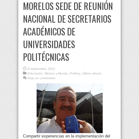
MORELOS SEDE DE REUNIÓN
NACIONAL DE SECRETARIOS
ACADÉMICOS DE
UNIVERSIDADES
POLITÉCNICAS
8 septiembre, 2011
Educación
,
México y Mundo
,
Política
,
Último minuto
Deja un comentario
Compartir experiencias en la implementación del