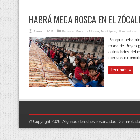
HABRÁ MEGA ROSCA EN EL ZÓCAL
4 enero, 2011
Estados
,
México y Mundo
,
Municipios
,
Último minuto
Ponga mucha aten
rosca de Reyes g
autoridades del a
con una extensió
Leer más »
© Copyright 2026, Algunos derechos reservados
Desarrollad