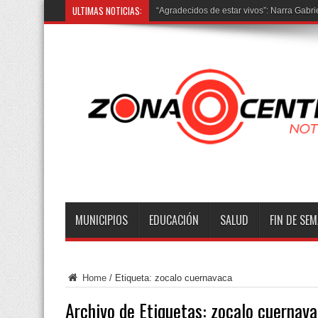
ULTIMAS NOTICIAS:
“Agradecidos de estar vivos”: Narra Gabrie
MUNICIPIOS
EDUCACIÓN
SALUD
FIN DE SE
Home
/
Etiqueta:
zocalo cuernavaca
Archivo de Etiquetas:
zocalo cuernav