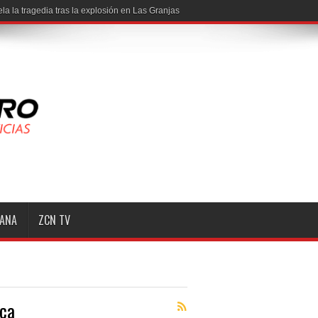
la la tragedia tras la explosión en Las Granjas
MANA
ZCN TV
aca