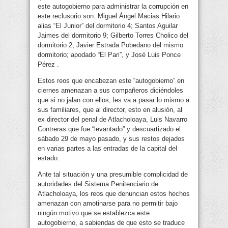
este autogobierno para administrar la corrupción en
este reclusorio son: Miguel Ángel Macias Hilario
alias “El Junior” del dormitorio 4; Santos Aguilar
Jaimes del dormitorio 9; Gilberto Torres Cholico del
dormitorio 2, Javier Estrada Pobedano del mismo
dormitorio; apodado “El Pari”, y José Luis Ponce
Pérez .
Estos reos que encabezan este “autogobierno” en
ciernes amenazan a sus compañeros diciéndoles
que si no jalan con ellos, les va a pasar lo mismo a
sus familiares, que al director, esto en alusión, al
ex director del penal de Atlacholoaya, Luis Navarro
Contreras que fue “levantado” y descuartizado el
sábado 29 de mayo pasado, y sus restos dejados
en varias partes a las entradas de la capital del
estado.
Ante tal situación y una presumible complicidad de
autoridades del Sistema Penitenciario de
Atlacholoaya, los reos que denuncian estos hechos
amenazan con amotinarse para no permitir bajo
ningún motivo que se establezca este
autogobierno, a sabiendas de que esto se traduce