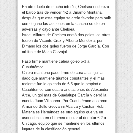
En otro duelo de mucho interés, Chelsea enderezó
el barco tras de vencer 4-2 a Dinamo Montana,
después que este equipo se creía favorito para salir
con el gane las acciones en la cancha se dieron
adversas y cayo ante Chelsea.
Israel Villares de Chelsea anotó dos goles los otros
fueron de Vicente Cruz y Alberto Mendoza, por
Dimano los dos goles fueron de Jorge García. Con
arbitraje de Mario Carvajal.
Paso firme mantiene calera goleó 6-3 a
Cuauhtémoc
Calera mantiene paso firme de cara a la liguilla
dado que mantiene triunfos constantes y el mas
reciente fue la goleada de 6-3 que le propinó a
Cuauhtémoc con cuatro anotaciones de Alexander
Arce, un gol mas de Guadalupe García y cerró la
cuenta Juan Villasana. Por Cuauhtémoc anotaron
Armando Bello Geovanni Abarca y Cristian Rubí.
Materiales Hernández es otro equipo que va en
ascendencia en el torneo regular al derrotar 6-2 a
Chicago, equipo que se mantiene en los últimos
lugares de la clasificación general.