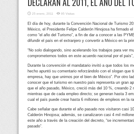
DECLARAN AL 2011, EL AÑO DEL 
25 enero, 2011
95 Visitas
El día de hoy, durante la Convención Nacional de Turismo 201
México, el Presidente Felipe Calderón Hinojosa ha firmado el 
como “el año del Turismo”, a fin de dar a conocer
a las PYMES
difundir el país en el extranjero y convertir a México en la pr
“No solo dialogando, sino acelerando los trabajos para ver m
comprometernos todos en este acuerdo nacional por el país”,
Durante la convención el mandatario invitó a que todos los 
hecho apuntó su comentario reforzándolo con el slogan que tie
empresa, hay que unirnos por el bien de México”. Por otro lad
conocer que el turismo en nuestro país representa un gran ap
que el año pasado, México, creció más del 10 %, creando 2 
mientras que de cada empleo directo; se generan hasta 3 em
cual el país puede crear hasta 6 millones de empleos en la ra
Cabe señalar que durante el año pasado nos visitaron casi 100
Calderón Hinojosa; además, se canalizaron casi 4 mil millon
este año a través de la creación del decreto, “se incrementar
pasado”.