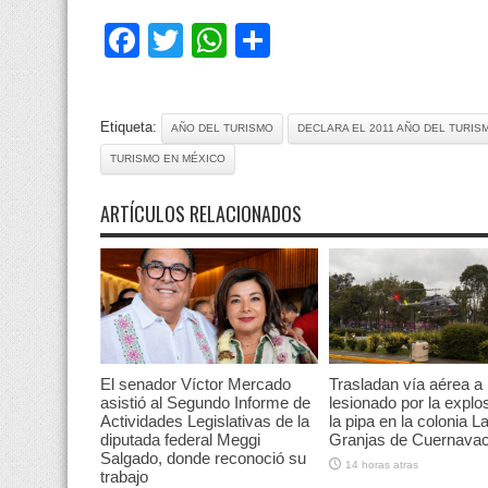
Facebook
Twitter
WhatsApp
Compartir
Etiqueta:
AÑO DEL TURISMO
DECLARA EL 2011 AÑO DEL TURIS
TURISMO EN MÉXICO
ARTÍCULOS RELACIONADOS
El senador Víctor Mercado
Trasladan vía aérea a
asistió al Segundo Informe de
lesionado por la explo
Actividades Legislativas de la
la pipa en la colonia L
diputada federal Meggi
Granjas de Cuernava
Salgado, donde reconoció su
14 horas atras
trabajo