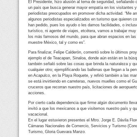
El Presidente, hizo alusión al tema de seguridad, señalando 
un país que busca generar mayor empatía en los visitantes 
periodistas preocupados en promover dicha actividad. “Me an
algunos periodistas especializados en turismo que quieren c
han pedido, pues los ayudo o les damos facilidades, o incl
turístico, ni agente de viajes, etcétera, vamos a trabajar muy
los más famosos del mundo, para que abran espacios en las p
muestre México, tal y como es”.
Para finalizar, Felipe Calderón, comentó sobre lo últimos pro
ejemplo el de Teacapan, Sinaloa, donde aún están en la búsq
también señaló sobre las cosas que brinda la naturaleza y qu
cualquier otro; ejemplificando las ballenas que llegan a la pe
en Acapulco, en la Playa Roquete, y refirió también a las ma
se está invirtiendo en carreteras, nuevos muelles como el G
cruceros que recorran nuestro país, licitaciones de aeropuert
acciones.
Por cierto cada dependencia que firme algún documento llevar
invitó a que los mexicanos a que visitemos nuestro país y q
vacacional.
En el lugar estuvieron presentes el Mtro. Jorge E. Dávila Flo
Cámaras Nacionales de Comercio, Servicios y Turismo (Conc
Turismo, Gloria Guevara Manzo.