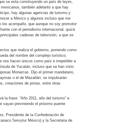
que se esta construyendo un país de leyes,
y mexicanos, también adelantó a que hay
ticipo, hay algunas agencias de turismo y
onocer a México y algunos incluso que me
uso los acompaño, que aunque no soy promotor
 fuerte con el periodismo internacional, quizá
rincipales cadenas de televisión, a que se
yectos que realiza el gobierno, poniendo como
ueda del nombre del complejo turístico;
e nos hacen únicos como país e irrepetible a
nínsula de Yucatán, incluso que se han visto
riposas Monarcas. Dijo el primer mandatario,
uaymas o el de Mazatlán; se impulsarán
os, creaciones de pistas, entre otras
á la frase: “Año 2011, año del turismo” e
ue vayan previniendo el próximo puente
res, Presidente de la Confederación de
anaco Servytur México) y la Secretaria de