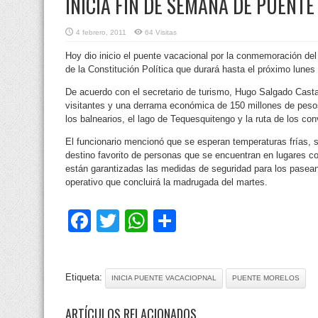
INICIA FIN DE SEMANA DE PUENT
4 febrero, 2011
64 Visitas
Hoy dio inicio el puente vacacional por la conmemoración del 
de la Constitución Política que durará hasta el próximo lunes 
De acuerdo con el secretario de turismo, Hugo Salgado Casta
visitantes y una derrama económica de 150 millones de peso
los balnearios, el lago de Tequesquitengo y la ruta de los co
El funcionario mencionó que se esperan temperaturas frías,
destino favorito de personas que se encuentran en lugares 
están garantizadas las medidas de seguridad para los paseant
operativo que concluirá la madrugada del martes.
Facebook
Twitter
WhatsApp
Compartir
Etiqueta:
INICIA PUENTE VACACIOPNAL
PUENTE MORELOS
ARTÍCULOS RELACIONADOS