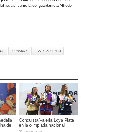
elino, así como la del guardameta Alfredo
LOS
JORNADA 5
LIGA DE ASCENSO
edalla
Conquista Valeria Loya Plata
ina de
en la olimpiada nacional
7 mayo, 2026