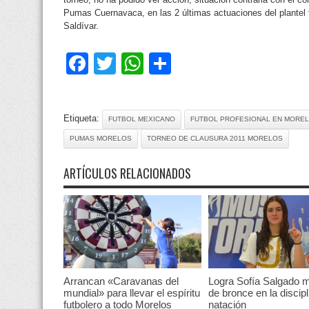
Pumas Cuernavaca, en las 2 últimas actuaciones del plantel f
Saldívar.
Facebook
Twitter
WhatsApp
Compartir
Etiqueta:
FUTBOL MEXICANO
FUTBOL PROFESIONAL EN MORE
PUMAS MORELOS
TORNEO DE CLAUSURA 2011 MORELOS
ARTÍCULOS RELACIONADOS
Arrancan «Caravanas del
Logra Sofía Salgado m
mundial» para llevar el espíritu
de bronce en la discipl
futbolero a todo Morelos
natación