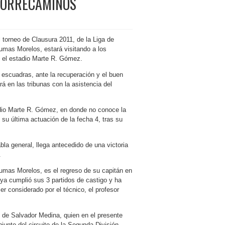
CORRECAMINOS
 torneo de Clausura 2011, de la Liga de
Pumas Morelos, estará visitando
a los
 el estadio Marte R. Gómez.
escuadras, ante la recuperación y el buen
rá en las tribunas con la asistencia del
dio Marte R. Gómez, en donde no conoce la
 su última actuación de la fecha 4, tras su
bla general, llega antecedido de una victoria
.
 Pumas Morelos, es el regreso de su capitán en
ya cumplió sus 3 partidos de castigo y ha
r considerado por el técnico, el profesor
n de Salvador Medina, quien en el presente
njunto del circuito de la Segunda División,