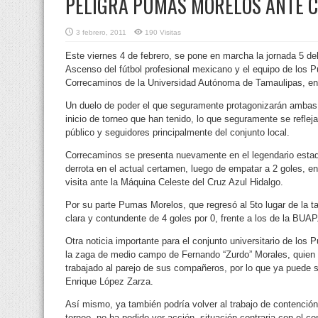
PELIGRA PUMAS MORELOS ANTE 
3 febrero, 2011
190 Visitas
Este viernes 4 de febrero, se pone en marcha la jornada 5 del
Ascenso del fútbol profesional mexicano y el equipo de los 
Correcaminos de la Universidad Autónoma de Tamaulipas, en
Un duelo de poder el que seguramente protagonizarán ambas 
inicio de torneo que han tenido, lo que seguramente se refleja
público y seguidores principalmente del conjunto local.
Correcaminos se presenta nuevamente en el legendario esta
derrota en el actual certamen, luego de empatar a 2 goles, en
visita ante la Máquina Celeste del Cruz Azul Hidalgo.
Por su parte Pumas Morelos, que regresó al 5to lugar de la ta
clara y contundente de 4 goles por 0, frente a los de la BUAP
Otra noticia importante para el conjunto universitario de los
la zaga de medio campo de Fernando “Zurdo” Morales, quien 
trabajado al parejo de sus compañeros, por lo que ya puede se
Enrique López Zarza.
Así mismo, ya también podría volver al trabajo de contenció
torneo, no ha podido ver acción, situación contraria con el co