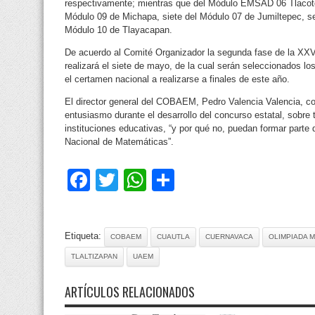
respectivamente; mientras que del Módulo EMSAD 06 Tlacotep
Módulo 09 de Michapa, siete del Módulo 07 de Jumiltepec, s
Módulo 10 de Tlayacapan.
De acuerdo al Comité Organizador la segunda fase de la XX
realizará el siete de mayo, de la cual serán seleccionados l
el certamen nacional a realizarse a finales de este año.
El director general del COBAEM, Pedro Valencia Valencia, co
entusiasmo durante el desarrollo del concurso estatal, sobre 
instituciones educativas, “y por qué no, puedan formar parte 
Nacional de Matemáticas”.
Facebook
Twitter
WhatsApp
Compartir
Etiqueta:
COBAEM
CUAUTLA
CUERNAVACA
OLIMPIADA 
TLALTIZAPAN
UAEM
ARTÍCULOS RELACIONADOS