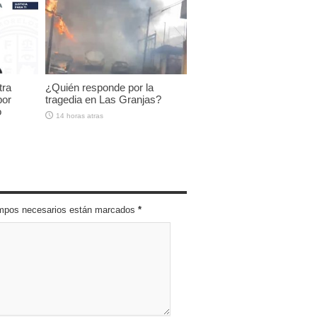
tra
¿Quién responde por la
por
tragedia en Las Granjas?
o
14 horas atras
campos necesarios están marcados
*