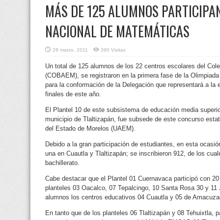
MÁS DE 125 ALUMNOS PARTICIPAN
NACIONAL DE MATEMÁTICAS
28 marzo, 2011
390 Visitas
Un total de 125 alumnos de los 22 centros escolares del Cole
(COBAEM),
se registraron en la primera fase de la Olimpi
para la conformación de la Delegación que representará a la e
finales de este año.
El Plantel 10 de este subsistema de educación media superi
municipio de Tlaltizapán, fue subsede de este concurso esta
del Estado de Morelos (UAEM).
Debido a la gran participación de estudiantes, en esta ocasi
una en Cuautla y Tlaltizapán; se inscribieron 912, de los cua
bachillerato.
Cabe destacar que el Plantel 01 Cuernavaca participó con 20
planteles 03 Oacalco, 07 Tepalcingo, 10 Santa Rosa 30 y 11
alumnos los centros educativos 04 Cuautla y 05 de Amacuza
En tanto que de los planteles 06 Tlaltizapán y 08 Tehuixtla, p